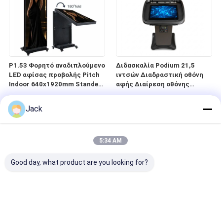
P1.53 Φορητό αναδιπλούμενο
Διδασκαλία Podium 21,5
LED αφίσας προβολής Pitch
ιντσών Διαδραστική οθόνη
Indoor 640x1920mm Standee
αφής Διαίρεση οθόνης
από κράμα αλουμινίου
Λογισμικό ολοκληρωμένο
πολυμέσων Δασκαλία
Jack
Lectern
5:34 AM
Good day, what product are you looking for?
Έξυπνο ψηφιακό βήμα με
Ψηφιακό βάθρο συνεδρίων
κινητήρα ανελκυστήρα 21,5
21,5 ιντσών οθόνη αφής
ιντσών χωρητική οθόνη αφής
Ασύρματο μικρόφωνο με