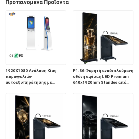
Προτεινόμενα Προϊόντα
1920X1080 Ανάλυση Κίος
P1.86 Φορητή αναδιπλούμενη
παραγγελιών
οθόνη αφίσας LED Premium
αυτοεξυπηρέτησης με
640x1920mm Standee από
χωρητικό άγγιγμα 10 σημείων
κράμα αλουμινίου
και μοντέρνα πρόσθετα