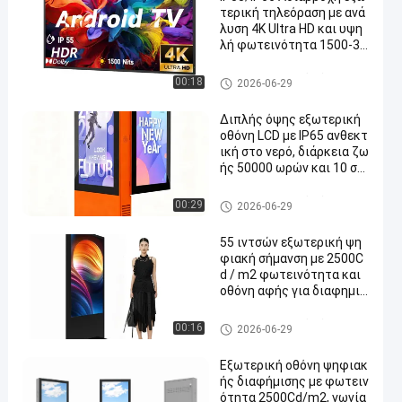
τερική τηλεόραση με ανά
λυση 4K Ultra HD και υψη
λή φωτεινότητα 1500-30
00nits για εμπορική προβ
ολή
Υπαίθριο ψηφιακό σύστημα σ
00:18
2026-06-29
ηματοδότησης LCD
Διπλής όψης εξωτερική
οθόνη LCD με IP65 ανθεκτ
ική στο νερό, διάρκεια ζω
ής 50000 ωρών και 10 ση
μεία χωρητικής επαφής
Υπαίθριο ψηφιακό σύστημα σ
00:29
2026-06-29
ηματοδότησης LCD
55 ιντσών εξωτερική ψη
φιακή σήμανση με 2500C
d / m2 φωτεινότητα και
οθόνη αφής για διαφημισ
τικό περίπτερο
Υπαίθριο ψηφιακό σύστημα σ
00:16
2026-06-29
ηματοδότησης LCD
Εξωτερική οθόνη ψηφιακ
ής διαφήμισης με φωτειν
ότητα 2500Cd/m2, γωνία