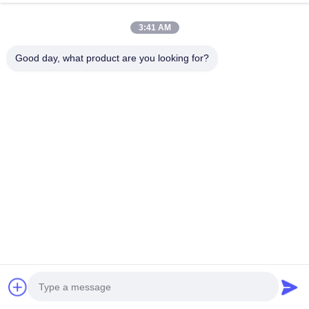
και ανάλυση 1920*1080
Συνομιλία Τώρα
Send Inquiry
3:41 AM
#
Ηλεκτρονική Σήμανση Διαφήμισης LCD
Good day, what product are you looking for?
#
Διαφημιστική Ψηφιακή Επίδειξη Συστημάτων Σηματοδότησης
#
Υπαίθρια Επίδειξη Διαφήμισης LCD
Υπαίθριο ψηφιακό σύστημα σηματοδότησης LCD
2026-06-29
55 ιντσών εξωτερική οθόνη LCD ψηφιακής σήμανσης διαφήμισης
1920×1080 Επισκόπηση του προϊόντος Υψηλής απόδοσης εξωτερική οθόνη
ψηφιακής σήμανσης 55 ιντσών που έχει σχεδιαστεί για αξιόπιστη διαφήμιση
κα...
Δείτε περισσότερα
Μηνύματα επισκέπτη
Αφήστε μήνυμα.
Κανένα δημόσιο σχόλιο ακόμα