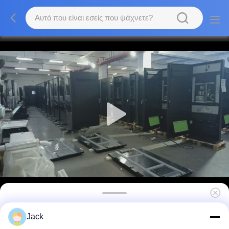
55 ιντσών εξωτερική οθόνη ψηφιακής
Jack
σήμανσης LCD με φωτεινότητα 2500Cd/m2