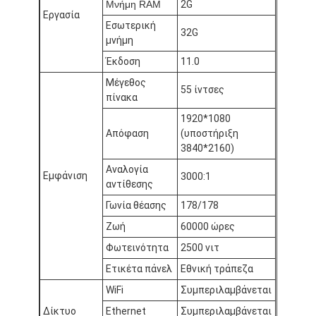
Μνήμη RAM
2G
Εργασία
Εσωτερική
32G
μνήμη
Έκδοση
11.0
Μέγεθος
55 ίντσες
πίνακα
1920*1080
Απόφαση
(υποστήριξη
3840*2160)
Αναλογία
Εμφάνιση
3000:1
αντίθεσης
Γωνία θέασης
178/178
Ζωή
60000 ώρες
Σπίτι
Φωτεινότητα
2500 νιτ
Προϊόντα
Ετικέτα πάνελ
Εθνική τράπεζα
WiFi
Συμπεριλαμβάνεται
Σχετικά με εμάς
Δίκτυο
Ethernet
Συμπεριλαμβάνεται