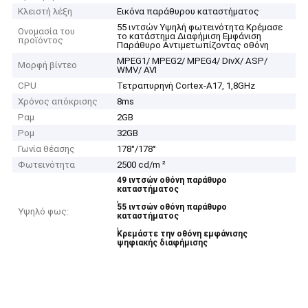
Κλειστή λέξη
Εικόνα παράθυρου καταστήματος
55 ιντσών Υψηλή φωτεινότητα Κρέμασε
Ονομασία του
το κατάστημα Διαφήμιση Εμφάνιση
προϊόντος
Παράθυρο Αντιμετωπίζοντας οθόνη
MPEG1/ MPEG2/ MPEG4/ DivX/ ASP/
Μορφή βίντεο
WMV/ AVI
CPU
Τετραπυρηνή Cortex-A17, 1,8GHz
Χρόνος απόκρισης
8ms
Ραμ
2GB
Ρομ
32GB
Γωνία θέασης
178°/178°
Φωτεινότητα
2500 cd/m ²
49 ιντσών οθόνη παράθυρο
καταστήματος
,
55 ιντσών οθόνη παράθυρο
Υψηλό φως:
καταστήματος
,
Κρεμάστε την οθόνη εμφάνισης
ψηφιακής διαφήμισης