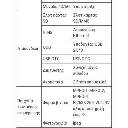
Επισκέψεις στο εργοστάσιο
Μονάδα 4G/5G
Υποστήριξη
Σλοτ κάρτας
Σλοτ κάρτας
Ποιοτικός έλεγχος
SD
SD/MMC
Διασύνδεση
Επικοινωνήστε μαζί μας
RJ45
Ethernet
Ειδήσεις
Υποδοχέας USB
USB
Διασύνδεση
2.0*3
Υποθέσεις
USB OTG
USB OTG
Συνεχή ισχύς
Συνομιλία τώρα
Δικτυωτής
εισόδου
Ακουστικά
3.5mm ακουστικά
MPEG-1, MPEG-2,
Εσωτερική ψηφιακή σήμανση LCD
MPEG-4,
Παιχνίδι
Φόρμα βίντεο
H.263Χ.264, VC1, RV
Υπαίθριο ψηφιακό σύστημα σηματοδότησης LCD
των μέσων
κλπ, υποστήριξη
ενημέρωσης
έως 4k
πάτωμα που στέκεται το ψηφιακό σύστημα σηματοδότησης
Φωτογραφία
jpeg