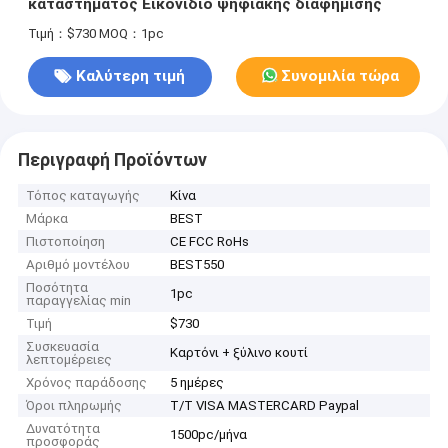
καταστήματος Εικονίδιο ψηφιακής διαφήμισης
Τιμή：$730
MOQ：1pc
Καλύτερη τιμή
Συνομιλία τώρα
Περιγραφή Προϊόντων
Τόπος καταγωγής
Κίνα
Μάρκα
BEST
Πιστοποίηση
CE FCC RoHs
Αριθμό μοντέλου
BEST550
Ποσότητα
1pc
παραγγελίας min
Τιμή
$730
Συσκευασία
Καρτόνι + ξύλινο κουτί
λεπτομέρειες
Χρόνος παράδοσης
5 ημέρες
Όροι πληρωμής
T/T VISA MASTERCARD Paypal
Δυνατότητα
1500pc/μήνα
προσφοράς