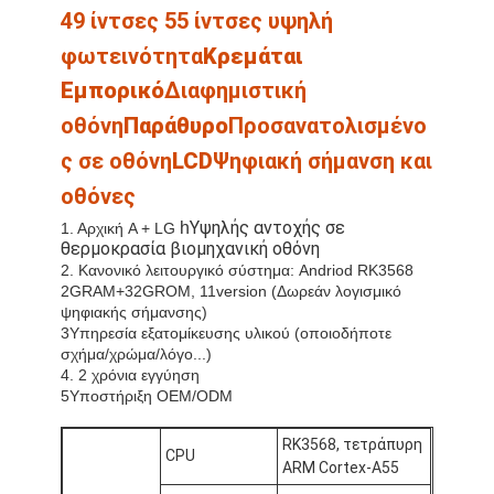
49 ίντσες 55 ίντσες υψηλή
φωτεινότητα
Κρεμάται
Εμπορικό
Διαφημιστική
οθόνη
Παράθυρο
Προσανατολισμένο
ς σε οθόνη
LCD
Ψηφιακή σήμανση και
οθόνες
Υψηλής αντοχής σε
h
1. Αρχική A + LG
θερμοκρασία βιομηχανική οθόνη
2. Κανονικό λειτουργικό σύστημα: Andriod RK3568
2GRAM+32GROM, 11version (Δωρεάν λογισμικό
ψηφιακής σήμανσης)
3Υπηρεσία εξατομίκευσης υλικού (οποιοδήποτε
σχήμα/χρώμα/λόγο...)
4. 2 χρόνια εγγύηση
5Υποστήριξη OEM/ODM
RK3568, τετράπυρη
CPU
ARM Cortex-A55