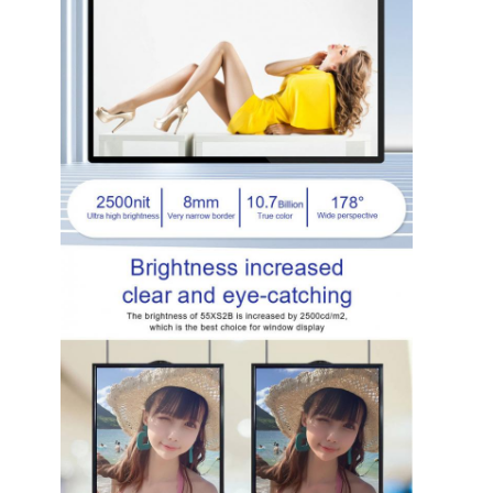
Μπάρα οθόνης LED
οθόνη led