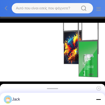
Εικονίδιο καταστήματος ρούχων Παράθυρο
Jack
οθόνης Παράθυρο που αντιμετωπίζει οθόνη